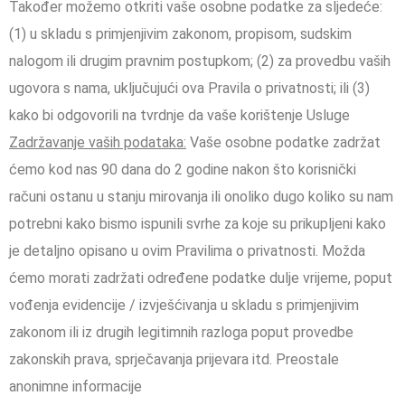
Također možemo otkriti vaše osobne podatke za sljedeće:
(1) u skladu s primjenjivim zakonom, propisom, sudskim
nalogom ili drugim pravnim postupkom; (2) za provedbu vaših
ugovora s nama, uključujući ova Pravila o privatnosti; ili (3)
kako bi odgovorili na tvrdnje da vaše korištenje Usluge
Zadržavanje vaših podataka:
Vaše osobne podatke zadržat
ćemo kod nas 90 dana do 2 godine nakon što korisnički
računi ostanu u stanju mirovanja ili onoliko dugo koliko su nam
potrebni kako bismo ispunili svrhe za koje su prikupljeni kako
je detaljno opisano u ovim Pravilima o privatnosti. Možda
ćemo morati zadržati određene podatke dulje vrijeme, poput
vođenja evidencije / izvješćivanja u skladu s primjenjivim
zakonom ili iz drugih legitimnih razloga poput provedbe
zakonskih prava, sprječavanja prijevara itd. Preostale
anonimne informacije